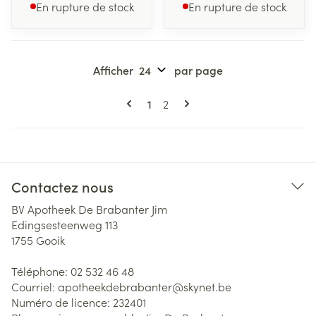
En rupture de stock
En rupture de stock
Afficher
par page
Pages
Vous lisez actuellement la page
Page
1
2
Contactez nous
BV Apotheek De Brabanter Jim
Edingsesteenweg 113
1755
Gooik
Téléphone:
02 532 46 48
Courriel:
apotheekdebrabanter@
skynet.be
Numéro de licence:
232401