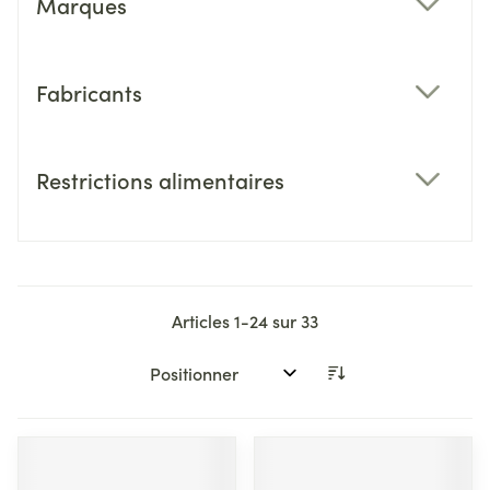
Marques
filter
Fabricants
filter
Restrictions alimentaires
filter
Articles
1
-
24
sur
33
Trier par: