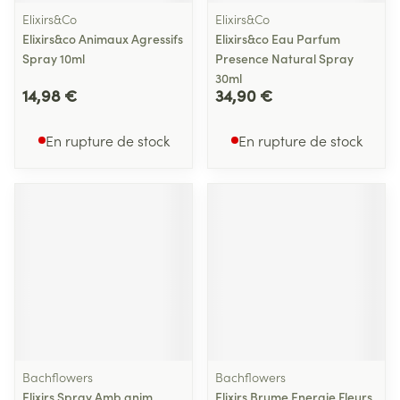
Elixirs&Co
Elixirs&Co
Elixirs&co Animaux Agressifs
Elixirs&co Eau Parfum
Spray 10ml
Presence Natural Spray
30ml
14,98 €
34,90 €
En rupture de stock
En rupture de stock
Bachflowers
Bachflowers
Elixirs Spray Amb.anim
Elixirs Brume Energie Fleurs