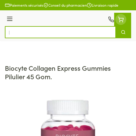
Aller au contenu
Paiements sécurisés
Conseil du pharmacien
Livraison rapide
Menu
Cherch
Rechercher
Biocyte Collagen Express Gummies
Pilulier 45 Gom.