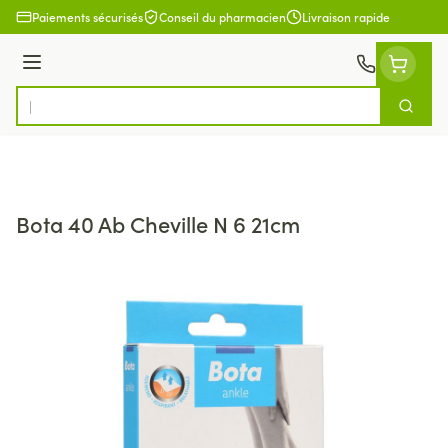
Aller au contenu
Paiements sécurisés
Conseil du pharmacien
Livraison rapide
Menu
Cherch
Rechercher
Bota 40 Ab Cheville N 6 21cm