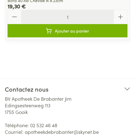
Bota 40 Ab Cheville N 8 23cm
19,30 €
Quantité
Ajouter au panier
Contactez nous
BV Apotheek De Brabanter Jim
Edingsesteenweg 113
1755
Gooik
Téléphone:
02 532 46 48
Courriel:
apotheekdebrabanter@
skynet.be