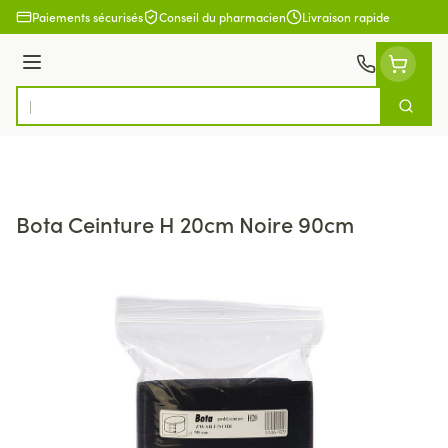
Aller au contenu
Paiements sécurisés
Conseil du pharmacien
Livraison rapide
Menu
Cherch
Rechercher
Bota Ceinture H 20cm Noire 90cm