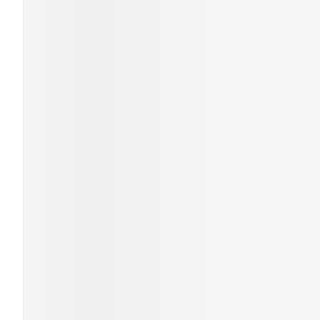
Cheveux
Piluliers et acc
Soins du visag
Taches de pigm
Peau sensible -
Peau mixte
Peau terne
Afficher plus
Ronflement