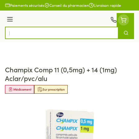
Aller au contenu
Paiements sécurisés
Conseil du pharmacien
Livraison rapide
Menu
Cherch
Rechercher
Champix Comp 11 (0,5mg) + 14 (1mg)
Aclar/pvc/alu
Médicament
Sur prescription