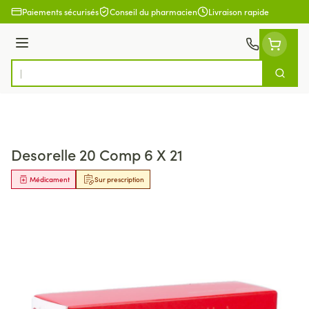
Aller au contenu
Paiements sécurisés
Conseil du pharmacien
Livraison rapide
Menu
Cherch
Rechercher
Desorelle 20 Comp 6 X 21
Médicament
Sur prescription