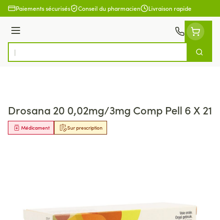
Aller au contenu
Paiements sécurisés
Conseil du pharmacien
Livraison rapide
Menu
Cherch
Rechercher
Drosana 20 0,02mg/3mg Comp Pell 6 X 21
Médicament
Sur prescription