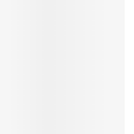
Yeux
s
Afficher plus
ti-insectes
Senteur
CBD