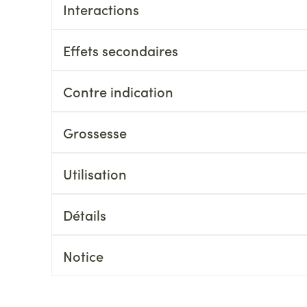
Massage
Interactions
Afficher plus
Afficher plu
essoires
Masques chirurgique
Effets secondaires
e
Compléments
Répulsifs an
Contre indication
nutritionnels
entation
Grossesse
 peau irritée
Utilisation
Détails
Notice
Autobronzants
Rasage