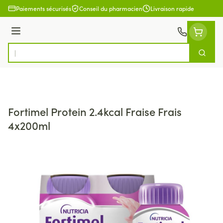
Aller au contenu
Paiements sécurisés
Conseil du pharmacien
Livraison rapide
Menu
Cherch
Rechercher
Fortimel Protein 2.4kcal Fraise Frais
4x200ml