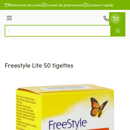
Aller au contenu
Paiements sécurisés
Conseil du pharmacien
Livraison rapide
Menu
Cherch
Rechercher
Freestyle Lite 50 tigettes