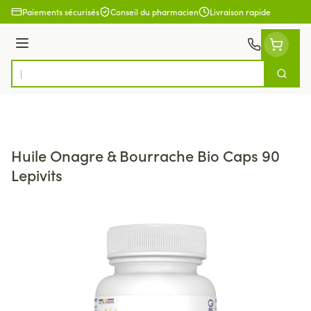
Aller au contenu
Paiements sécurisés
Conseil du pharmacien
Livraison rapide
Menu
Cherch
Rechercher
Huile Onagre & Bourrache Bio Caps 90
Lepivits