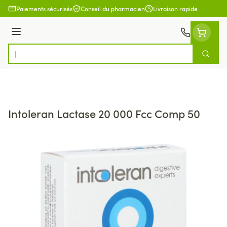
Aller au contenu
Paiements sécurisés
Conseil du pharmacien
Livraison rapide
Menu
Cherch
Rechercher
Intoleran Lactase 20 000 Fcc Comp 50