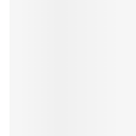
Cheveux
Piluliers et acc
Soins du visag
Taches de pigm
Peau sensible -
Peau mixte
Peau terne
Afficher plus
Ronflement