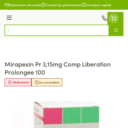
Aller au contenu
Paiements sécurisés
Conseil du pharmacien
Livraison rapide
Menu
Cherch
Rechercher
Mirapexin Pr 3,15mg Comp Liberation
Prolongee 100
Médicament
Sur prescription