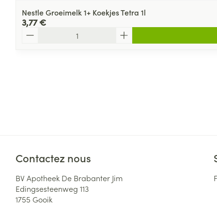
Nestle Groeimelk 1+ Koekjes Tetra 1l
3,77 €
Quantité
Contactez nous
BV Apotheek De Brabanter Jim
Edingsesteenweg 113
1755
Gooik