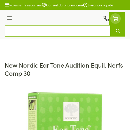
Aller au contenu
Paiements sécurisés
Conseil du pharmacien
Livraison rapide
Menu
Cherch
Rechercher
New Nordic Ear Tone Audition Equil. Nerfs
Comp 30