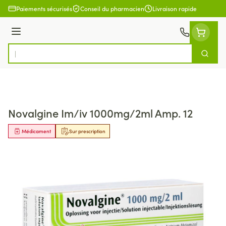
Aller au contenu
Paiements sécurisés
Conseil du pharmacien
Livraison rapide
Menu
Cherch
Rechercher
Novalgine Im/iv 1000mg/2ml Amp. 12
Médicament
Sur prescription