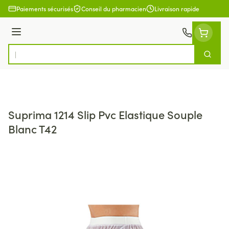
Aller au contenu
Paiements sécurisés
Conseil du pharmacien
Livraison rapide
Menu
Cherch
Rechercher
Suprima 1214 Slip Pvc Elastique Souple
Blanc T42