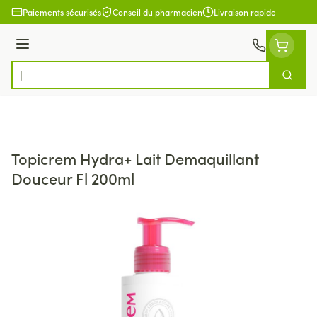
Aller au contenu
Paiements sécurisés
Conseil du pharmacien
Livraison rapide
Menu
Cherch
Rechercher
Topicrem Hydra+ Lait Demaquillant
Douceur Fl 200ml