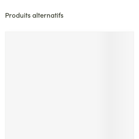
Produits alternatifs
Il est possible de naviguer entre les éléments du carrousel 
Appuyer sur pour sauter le carrousel
Appuyez sur cette touche pour accéder à la navigation en 