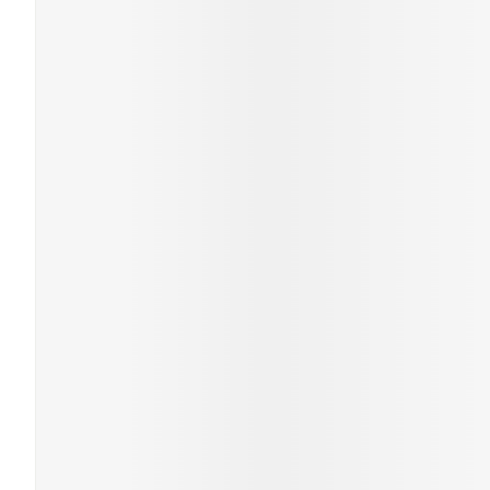
Cheveux
Piluliers et acc
Soins du visag
Taches de pigm
Peau sensible -
Peau mixte
Peau terne
Afficher plus
Ronflement