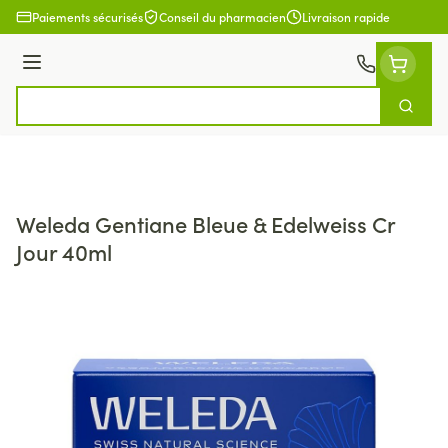
Aller au contenu
Paiements sécurisés
Conseil du pharmacien
Livraison rapide
Menu
Cherch
Rechercher
Weleda Gentiane Bleue & Edelweiss Cr
Jour 40ml