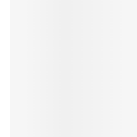
Cheveux
Piluliers et acc
Soins du visag
Taches de pigm
Peau sensible -
Peau mixte
Peau terne
Afficher plus
Ronflement