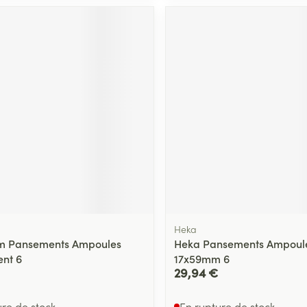
Heka
m Pansements Ampoules
Heka Pansements Ampoules
ent 6
17x59mm 6
29,94 €
ure de stock
En rupture de stock