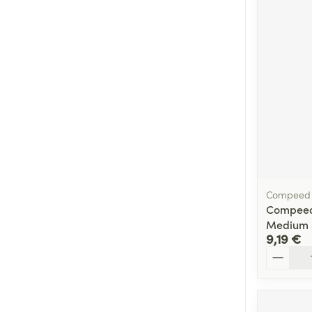
Cheveux
Piluliers et acc
Soins du visag
Taches de pigm
Peau sensible -
Peau mixte
Peau terne
Compeed
Compeed
Afficher plus
Medium 
9,19 €
Quantité
Ronflement