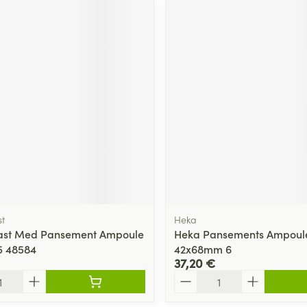
t
Heka
ast Med Pansement Ampoule
Heka Pansements Ampoul
 5 48584
42x68mm 6
37,20 €
Quantité