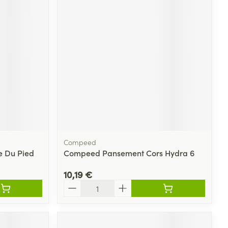
Yeux
s
Afficher plus
ti-insectes
Senteur
Compeed
 Du Pied
Compeed Pansement Cors Hydra 6
10,19 €
Quantité
CBD