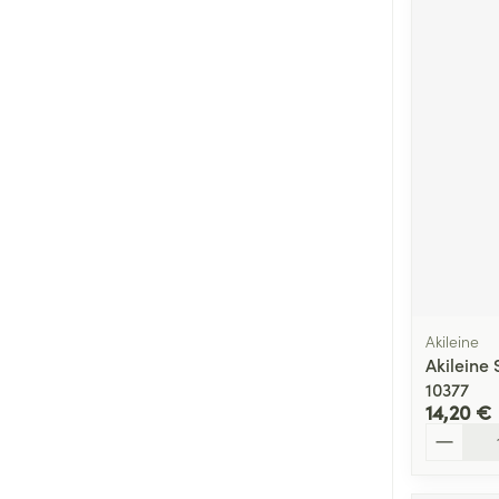
Akileine
Akileine
10377
14,20 €
Quantité