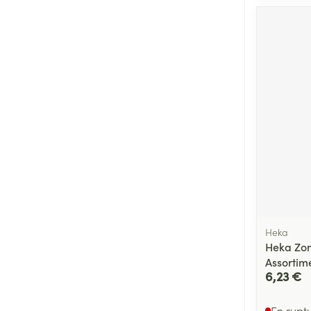
Heka
Heka Zo
Assortim
6,23 €
En rupt