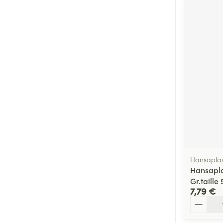
Hansaplas
Hansapl
Gr.taille
7,79 €
Quantité