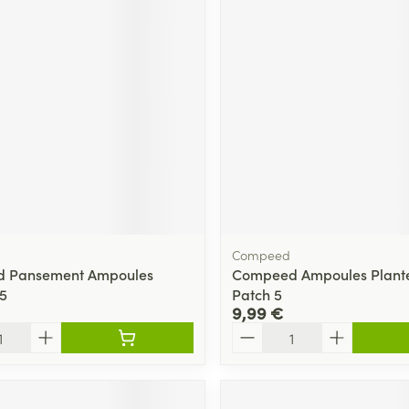
Massage
Afficher plus
Afficher plu
essoires
Masques chirurgique
e
Compléments
Répulsifs an
nutritionnels
entation
 peau irritée
Compeed
 Pansement Ampoules
Compeed Ampoules Plante
5
Patch 5
9,99 €
Quantité
Autobronzants
Rasage