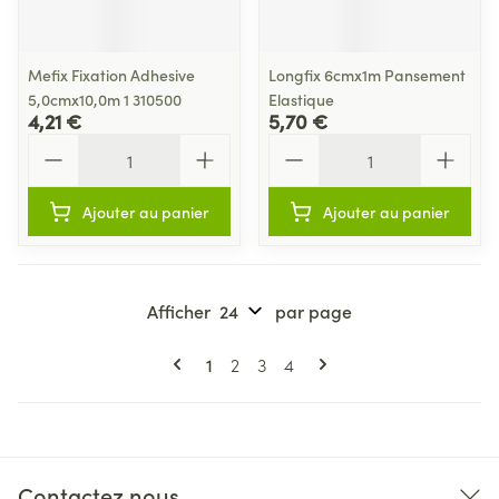
Mefix Fixation Adhesive
Longfix 6cmx1m Pansement
5,0cmx10,0m 1 310500
Elastique
4,21 €
5,70 €
Quantité
Quantité
Ajouter au panier
Ajouter au panier
Afficher
par page
Pages
Vous lisez actuellement la page
Page
Page
Page
1
2
3
4
Contactez nous