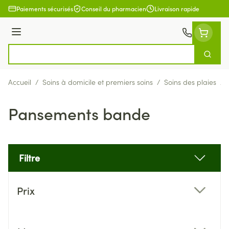
Aller au contenu
Paiements sécurisés
Conseil du pharmacien
Livraison rapide
Menu
Cherch
Rechercher
Accueil
/
Soins à domicile et premiers soins
/
Soins des plaies
/
Pansements bande
Filtre
Passer à la liste des produits
Prix
filter