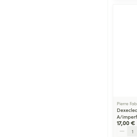
Pierre Fa
Dexeclea
A/imperf
17,00 €
Quantité