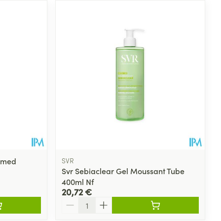
omed
SVR
Svr Sebiaclear Gel Moussant Tube
400ml Nf
20,72 €
Quantité