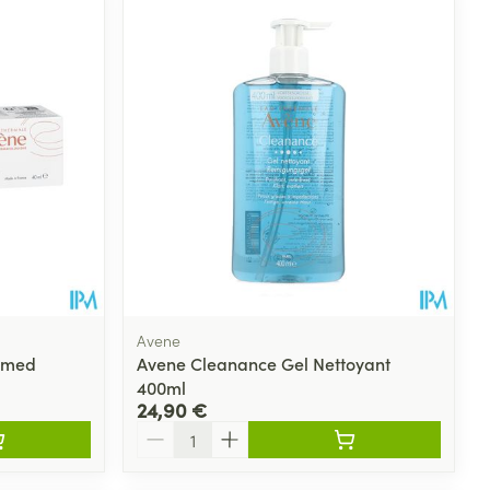
Eau micellaire
s
Yeux
s
Afficher plus
ti-insectes
Senteur
Avene
omed
Avene Cleanance Gel Nettoyant
400ml
24,90 €
Quantité
CBD