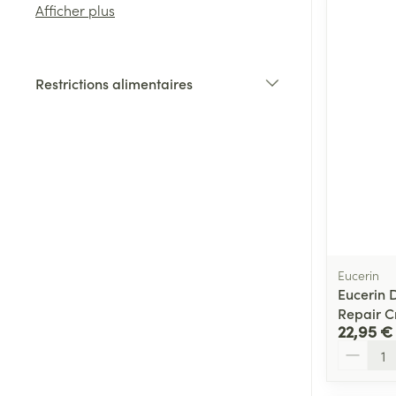
Afficher plus
Cheveux
Restrictions alimentaires
Piluliers et acc
filter
Soins du visag
Taches de pigm
Peau sensible -
Peau mixte
Eucerin
Peau terne
Eucerin 
Afficher plus
Repair C
22,95 €
Quantité
Ronflement