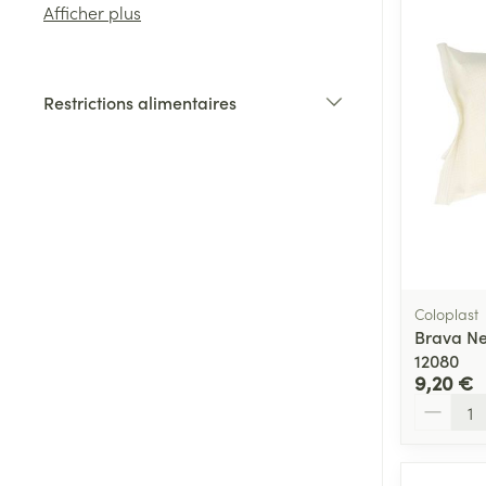
Afficher plus
Cheveux
Restrictions alimentaires
Piluliers et acc
filter
Soins du visag
Taches de pigm
Peau sensible -
Peau mixte
Coloplast
Brava Ne
Peau terne
12080
Afficher plus
9,20 €
Quantité
Ronflement