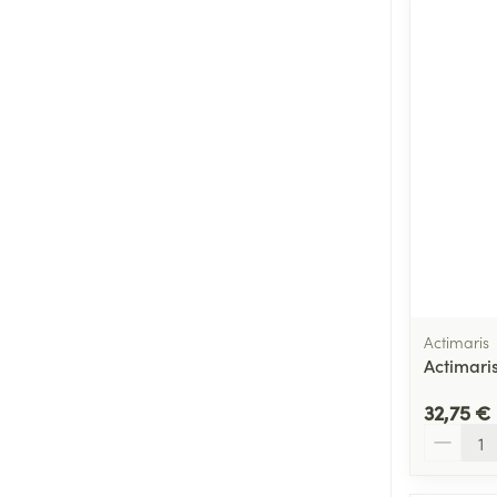
Actimaris
Actimari
32,75 €
Quantité