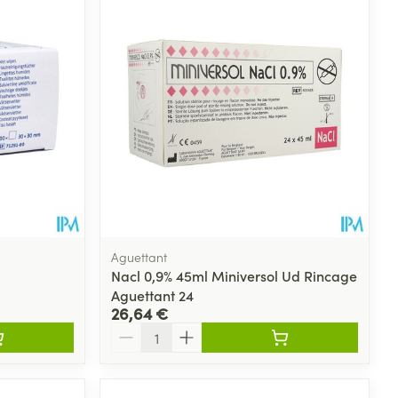
Eau micellaire
s
Yeux
s
Afficher plus
ti-insectes
Senteur
Aguettant
Nacl 0,9% 45ml Miniversol Ud Rincage
Aguettant 24
26,64 €
Quantité
CBD