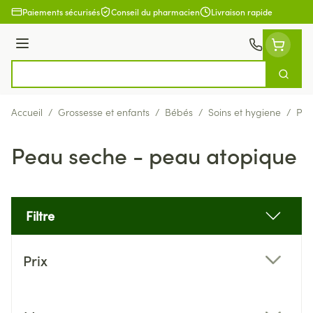
Aller au contenu
Paiements sécurisés
Conseil du pharmacien
Livraison rapide
Menu
Cherch
Rechercher
Accueil
/
Grossesse et enfants
/
Bébés
/
Soins et hygiene
/
Pea
Peau seche - peau atopique
Filtre
Passer à la liste des produits
Prix
filter