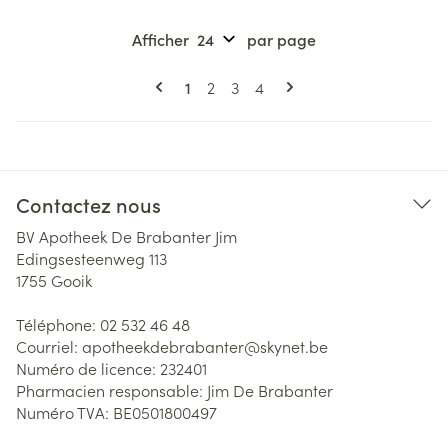
Afficher
par page
Pages
Vous lisez actuellement la page
Page
Page
Page
1
2
3
4
Contactez nous
BV Apotheek De Brabanter Jim
Edingsesteenweg 113
1755
Gooik
Téléphone:
02 532 46 48
Courriel:
apotheekdebrabanter@
skynet.be
Numéro de licence:
232401
Pharmacien responsable:
Jim De Brabanter
Numéro TVA:
BE0501800497