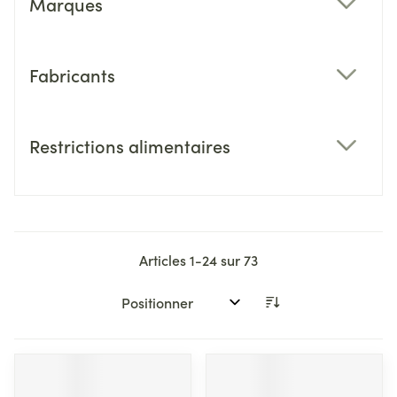
Marques
filter
Fabricants
filter
Restrictions alimentaires
filter
Articles
1
-
24
sur
73
Trier par: