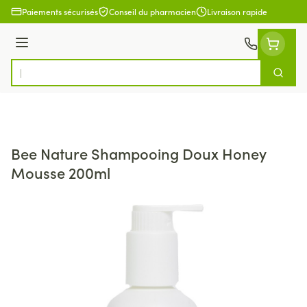
Aller au contenu
Paiements sécurisés
Conseil du pharmacien
Livraison rapide
Menu
Cherch
Rechercher
Bee Nature Shampooing Doux Honey
Mousse 200ml