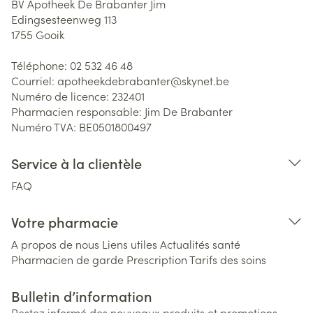
BV Apotheek De Brabanter Jim
Edingsesteenweg 113
1755
Gooik
Téléphone:
02 532 46 48
Courriel:
apotheekdebrabanter@
skynet.be
Numéro de licence:
232401
Pharmacien responsable:
Jim De Brabanter
Numéro TVA:
BE0501800497
Service à la clientèle
FAQ
Votre pharmacie
A propos de nous
Liens utiles
Actualités santé
Pharmacien de garde
Prescription
Tarifs des soins
Bulletin d’information
Restez informé des nouveaux produits et promotions