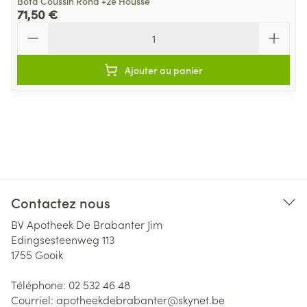
Bota Coussin Rond +2e Housse
71,50 €
Quantité
Ajouter au panier
Contactez nous
BV Apotheek De Brabanter Jim
Edingsesteenweg 113
1755
Gooik
Téléphone:
02 532 46 48
Courriel:
apotheekdebrabanter@
skynet.be