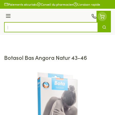
Aller au contenu
Paiements sécurisés
Conseil du pharmacien
Livraison rapide
Menu
Cherch
Rechercher
Botasol Bas Angora Natur 43-46