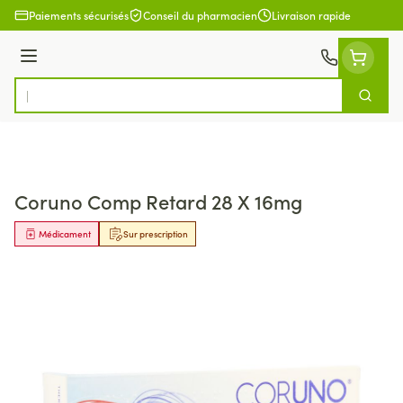
Aller au contenu
Paiements sécurisés
Conseil du pharmacien
Livraison rapide
Menu
Cherch
Rechercher
Coruno Comp Retard 28 X 16mg
Médicament
Sur prescription