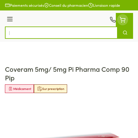
Aller au contenu
Paiements sécurisés
Conseil du pharmacien
Livraison rapide
Menu
Cherch
Rechercher
Coveram 5mg/ 5mg Pi Pharma Comp 90
Pip
Médicament
Sur prescription