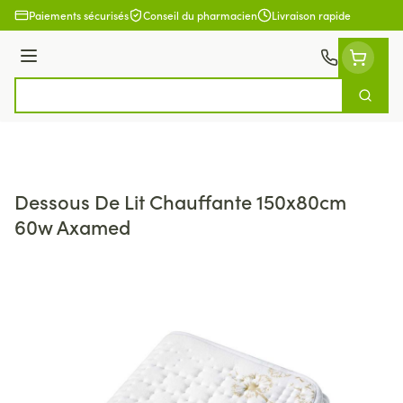
Aller au contenu
Paiements sécurisés
Conseil du pharmacien
Livraison rapide
Menu
Cherch
Rechercher
Dessous De Lit Chauffante 150x80cm
60w Axamed