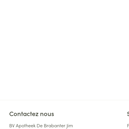
Cheveux
Piluliers et acc
Soins du visag
Taches de pigm
Peau sensible -
Peau mixte
Peau terne
Afficher plus
Ronflement
Contactez nous
BV Apotheek De Brabanter Jim