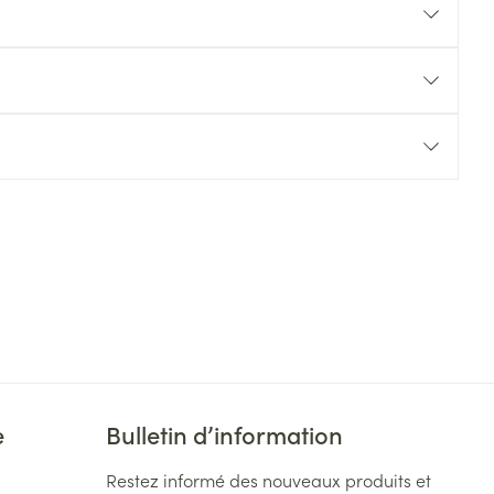
Yeux
s
Afficher plus
ti-insectes
Senteur
CBD
e
Bulletin d’information
Restez informé des nouveaux produits et