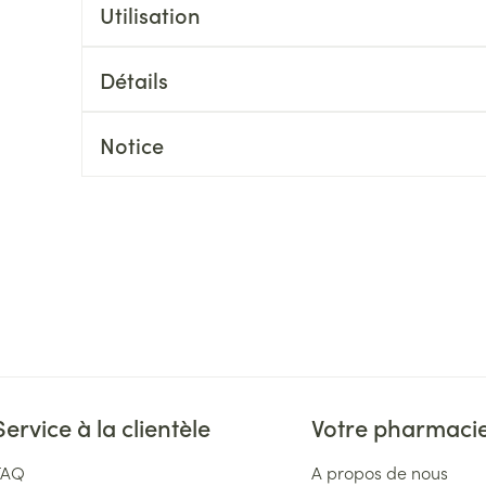
Massage
Utilisation
Afficher plus
Afficher plu
essoires
Masques chirurgique
Détails
e
Compléments
Répulsifs an
Notice
nutritionnels
entation
 peau irritée
Autobronzants
Rasage
Service à la clientèle
Votre pharmaci
FAQ
A propos de nous