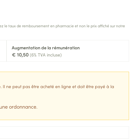
s
Afficher plus
tress
Puces et tiques
z le taux de remboursement en pharmacie et non le prix affiché sur notre
ins
Tests de diagnostic
Gorge et bouche
Alcootest
Comprimés à sucer
Bouche, gueule ou bec
Oreilles
Augmentation de la rémunération
hérapie -
uttes
Tensiomètre
Spray - solution
€ 10,50
(6% TVA incluse)
aire
Bouchons d'oreilles
Test de cholestérol
nsements
Nettoyage des oreilles
Cardiofréquencemètre
 médicaux
Gouttes auriculaires
Afficher plus
l ne peut pas être acheté en ligne et doit être payé à la
s
 une ordonnance.
coagulant du
Matériel paramédical
Hémorroïdes
ie
Respiration et oxygène
olaire
Hygiène
ie
Salle de bains