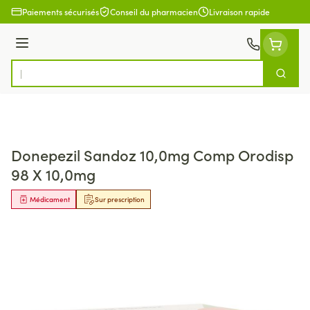
Aller au contenu
Paiements sécurisés
Conseil du pharmacien
Livraison rapide
Menu
Cherch
Rechercher
Donepezil Sandoz 10,0mg Comp Orodisp
98 X 10,0mg
Médicament
Sur prescription