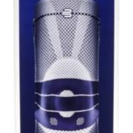
Massage
Afficher plus
Afficher plu
essoires
Masques chirurgique
e
Compléments
Répulsifs an
nutritionnels
entation
 peau irritée
Autobronzants
Rasage