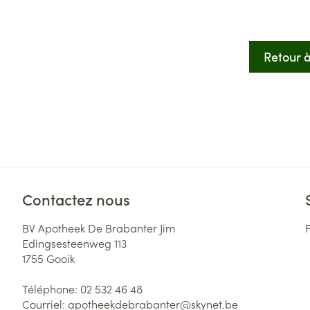
Accessoires aé
Pieds secs, call
crevasses
Oxygène
Retour à 
Système respir
Ampoules
Callosités
Cors
Muscles et arti
Afficher plus
Infections
Aiguilles et ser
Seringues
Spécifiquement
Contactez nous
hommes
Solution inject
Poux
BV Apotheek De Brabanter Jim
Soins du corps
Aiguilles
Edingsesteenweg 113
Déodorants
Aiguilles stylo
1755
Gooik
Diagnostiques
Soins du visag
Afficher plus
Téléphone:
02 532 46 48
Courriel:
apotheekdebrabanter@
skynet.be