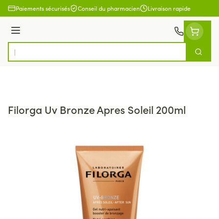
Aller au contenu
Paiements sécurisés
Conseil du pharmacien
Livraison rapide
Menu
Cherch
Rechercher
Filorga Uv Bronze Apres Soleil 200ml