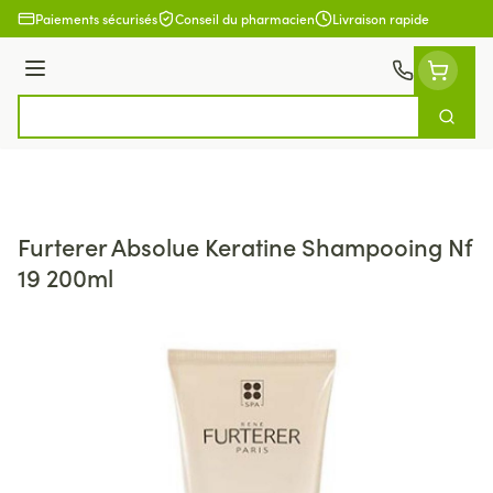
Aller au contenu
Paiements sécurisés
Conseil du pharmacien
Livraison rapide
Menu
Cherch
Rechercher
Furterer Absolue Keratine Shampooing Nf
19 200ml