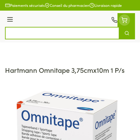
Aller au contenu
Paiements sécurisés
Conseil du pharmacien
Livraison rapide
Menu
Cherch
Rechercher
Hartmann Omnitape 3,75cmx10m 1 P/s