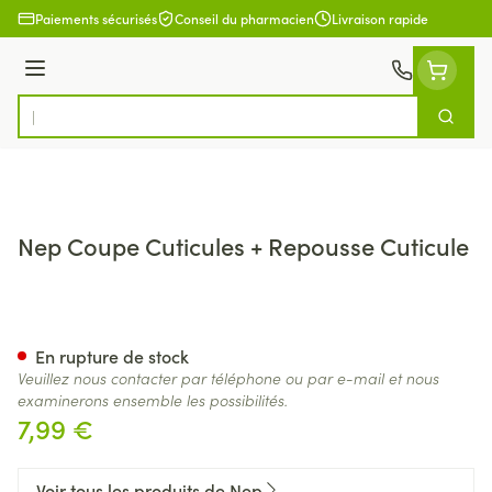
Aller au contenu
Paiements sécurisés
Conseil du pharmacien
Livraison rapide
Menu
Cherch
Rechercher
Nep Coupe Cuticules + Repousse Cuticule
Nep Coupe Cuticules + Repous
En rupture de stock
Veuillez nous contacter par téléphone ou par e-mail et nous
examinerons ensemble les possibilités.
7,99 €
Voir tous les produits de Nep