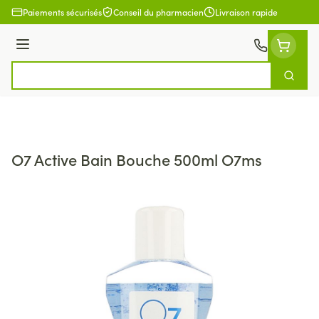
Aller au contenu
Paiements sécurisés
Conseil du pharmacien
Livraison rapide
Menu
Cherch
Rechercher
O7 Active Bain Bouche 500ml O7ms