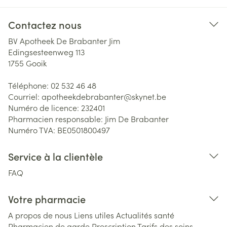
Contactez nous
BV Apotheek De Brabanter Jim
Edingsesteenweg 113
1755
Gooik
Téléphone:
02 532 46 48
Courriel:
apotheekdebrabanter@
skynet.be
Numéro de licence:
232401
Pharmacien responsable:
Jim De Brabanter
Numéro TVA:
BE0501800497
Service à la clientèle
FAQ
Votre pharmacie
A propos de nous
Liens utiles
Actualités santé
Pharmacien de garde
Prescription
Tarifs des soins