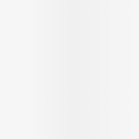
Massage
Afficher plus
Afficher plu
essoires
Masques chirurgique
e
Compléments
Répulsifs an
nutritionnels
entation
 peau irritée
Autobronzants
Rasage