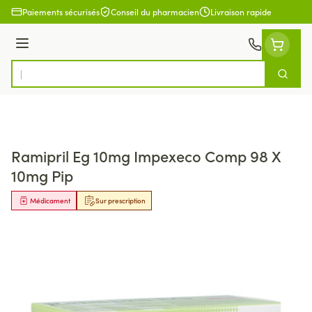
Aller au contenu
Paiements sécurisés
Conseil du pharmacien
Livraison rapide
Menu
Cherch
Rechercher
Ramipril Eg 10mg Impexeco Comp 98 X
10mg Pip
Médicament
Sur prescription