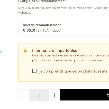
Afficher plus
Afficher plu
éligibles au remboursement
catégorie Vitalité 50+
eux
Si vous avez droit au remboursement de ce médicament, vous paiere
webshop.
s
s
Homéopathie
Muscles et articulations
Humeur et s
 catégorie Naturopathie
e
Soins des plaies
Yeux
Premiers so
Nez
Taux de remboursement
€ 68,31
(6% TVA incluse)
Feutre
Anti-infectieux
Podologie
Tablettes
Oreilles
Yeux
catégorie Soins à domicile et premiers soins
Nez
Yeux
Gants
Antiallergiques et anti-
Cold - Hot t
Sprays - go
inflammatoires
chaud/froid
Spray
Lavage ocul
re -
Cicatrisants
Informations importantes
 catégorie Animaux et insectes
ou plumage
Accessoires
Décongestionnnants
Boîtes à pa
 électriques
Collyre
Ce médicament nécessite une ordonnance valide. I
Brûlures
pharmacie après examen par le pharmacien.
x
Glaucome
Dispositifs
erdentaires -
Crème - gel
Afficher plus
a catégorie Médicaments
Afficher plus
Afficher plu
Je comprends que ce produit nécessite
Yeux secs
aires
 et
s
Diabète
Coeur et système
Stomie
Diluant et 
Quantité
vasculaire
sang
Glucomètre
Poche stom
sol
s
Ongles
Protection s
spray
Bandelettes de test et
Plaque stom