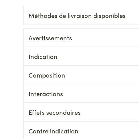
rosol
aiguilles
osités et
Vernis à ongles
Après-soleil
accessoires
Méthodes de livraison disponibles
Autres produits diabète
Mycose des ongles
Lèvres
atoire
Système hormonal
Gynécologi
Aiguilles pour seringues à
Rongement des ongles
Banc solair
insuline
Avertissements
Renforcement des ongles
Préparation 
Afficher plus
culations
Système nerveux
Insomnie, an
Afficher plus
Afficher plu
Indication
Immunité
Allergie
ingues
Sondes, baxters et
Bandages et
Composition
cathéters
bandages o
 pour les
Maquillage
Sexualité e
Sondes
Ventre
intime
Interactions
able
Pinceaux et ustensiles de
Acné
Oreille
Accessoires pour sondes
Bras
Préservatifs
maquillage
contracepti
Baxters
Coude
Effets secondaires
Eye-liners
Bien-être in
Minceur
Homeopath
Catheters
Cheville et 
e
Mascaras
Contre indication
Soin intime
Afficher plu
Ombres à paupières