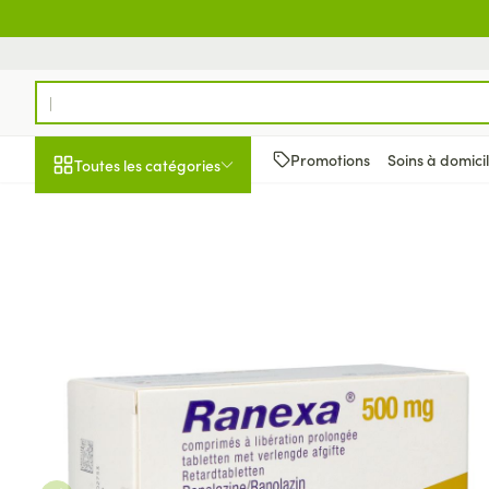
Aller au contenu
Rechercher
Promotions
Soins à domici
Toutes les catégories
Promotions
Beauté, soins et
Soins du cuir c
Minceur
Grossesse
Mémoire
Aromathérapie
Lentilles et lune
Insectes
Système gastro-
Ranexa 500mg Lib.prolonge
hygiène
des cheveux
Afficher le sous-menu pour la 
Substituts de r
Lingerie de ma
Diffuseur
Produits pour le
Soins des piqûr
Antiacides
Peignes - démê
Régime, alimentation &
Sexualité
Réducteur d'ap
Allaitement
Huiles essentiel
Lunettes
Anti Insectes
Foie, vésicule bi
cheveux
vitamines
pancréas
Afficher le sous-menu pour la
Ventre plat
Soins du corps
Complexe - co
Pince tiques
Irritation du cu
Nausées vomis
cheveux abîmé
Brûleurs de gra
Vitamines et c
Jambes lourde
Grossesse et enfants
nutritionnels
Laxatifs
Afficher le sous-menu pour la 
Produits coiffan
Afficher plus
Oligo-élément
Chiens
spray