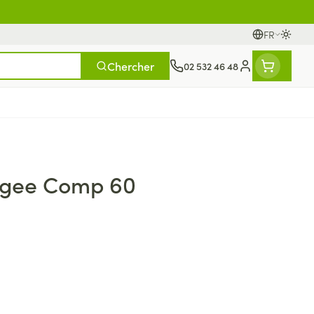
FR
Passer
Langues
Chercher
02 532 46 48
Menu client
t compléments
tielles
s
ièvre
Mains
Nutrithérapie et bien-être
Vue
Gemmothérapie
Incontinence
Chevaux
Minéraux, vitamines et
ngee Comp 60
s
toniques
rge
ants
Soins des mains
Yeux
Alèses
Minéraux
rticulations
Bas de contention
fièvre
 maternité
Hygiène des mains
Nez
Culottes d'incontinence
ts - détox
Vitamines
giene
Manucure & pédicure
Gorge
Protections
nés
t compléments
Os, muscles et articulations
Slips absorbants
s
anatomiques
Afficher plus
apie
oiseaux
Phytothérapie
Soins des plaies
s