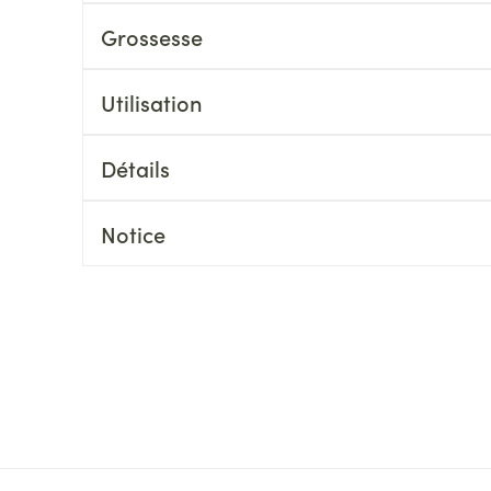
Massage
Afficher plus
Grossesse
Afficher plu
essoires
Masques chirurgique
Utilisation
e
Compléments
Répulsifs an
nutritionnels
Détails
entation
 peau irritée
Notice
Autobronzants
Rasage