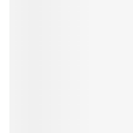
Cheveux
Piluliers et acc
Soins du visag
Taches de pigm
Peau sensible -
Peau mixte
Peau terne
Afficher plus
Ronflement