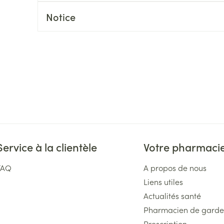
Massage
Afficher plus
Notice
Afficher plu
essoires
Masques chirurgique
e
Compléments
Répulsifs an
nutritionnels
entation
 peau irritée
Service à la clientèle
Votre pharmaci
FAQ
A propos de nous
Liens utiles
Autobronzants
Rasage
Actualités santé
Pharmacien de garde
Prescription