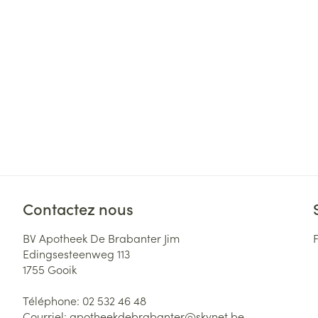
Cheveux
Piluliers et acc
Soins du visag
Taches de pigm
Peau sensible -
Peau mixte
Peau terne
Contactez nous
Afficher plus
BV Apotheek De Brabanter Jim
Edingsesteenweg 113
1755
Gooik
Ronflement
Téléphone:
02 532 46 48
Courriel:
apotheekdebrabanter@
skynet.be