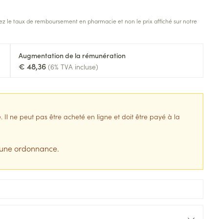
s
Afficher plus
z le taux de remboursement en pharmacie et non le prix affiché sur notre
tress
Puces et tiques
ins
Tests de diagnostic
Gorge et bouche
Augmentation de la rémunération
Alcootest
Comprimés à sucer
€ 48,36
(6% TVA incluse)
Bouche, gueule ou bec
Oreilles
hérapie -
uttes
Tensiomètre
Spray - solution
aire
Bouchons d'oreilles
Test de cholestérol
nsements
Nettoyage des oreilles
Cardiofréquencemètre
l ne peut pas être acheté en ligne et doit être payé à la
 médicaux
Gouttes auriculaires
Afficher plus
s
 une ordonnance.
coagulant du
Matériel paramédical
Hémorroïdes
ie
Respiration et oxygène
olaire
Hygiène
ie
Salle de bains