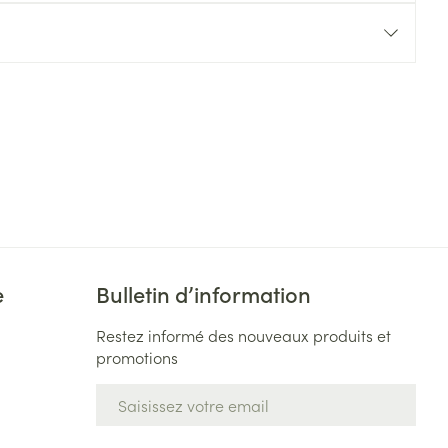
Yeux
s
Afficher plus
ti-insectes
Senteur
e
Bulletin d’information
Restez informé des nouveaux produits et
promotions
CBD
Adresse mail